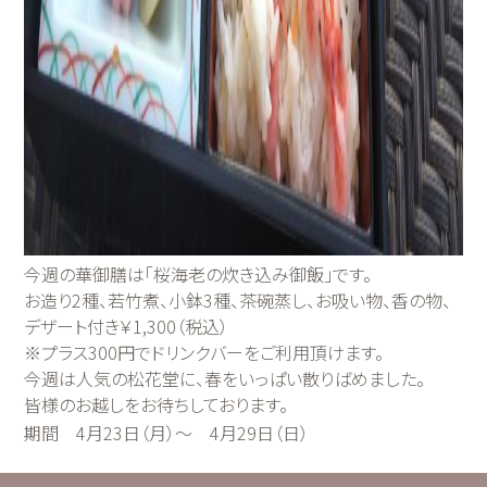
今週の華御膳は「桜海老の炊き込み御飯」です。
お造り2種、若竹煮、小鉢3種、茶碗蒸し、お吸い物、香の物、
デザート付き￥1,300（税込）
※プラス300円でドリンクバーをご利用頂けます。
今週は人気の松花堂に、春をいっぱい散りばめました。
皆様のお越しをお待ちしております。
期間 4月23日（月）～ 4月29日（日）