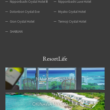
Nipponbashi Crystal Hotel Ⅱ
Nipponbashi Luxe Hotel
Dotonbori Crystal Exe
Miyako Crystal Hotel
Gion Crystal Hotel
Tennoji Crystal Hotel
SHABUAN
ResortLife
NANKI SHIRAHAMA
OKINAWA MIYAKOJIMA