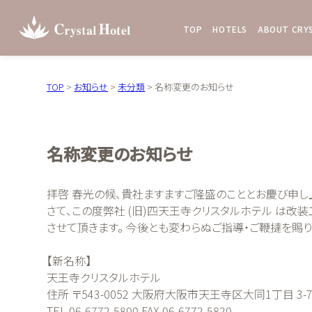
TOP
HOTELS
ABOUT CRY
TOP
>
お知らせ
>
未分類
>
名称変更のお知らせ
名称変更のお知らせ
拝啓 春光の候、貴社ますますご隆盛のこととお慶び申し
さて、この度弊社 (旧)四天王寺クリスタルホテル は改
させて頂きます。 今後とも変わらぬご指導・ご鞭撻を賜
【新名称】
天王寺クリスタルホテル
住所 〒543-0052 大阪府大阪市天王寺区大同1丁目 3-
TEL 06-6772-5800 FAX 06-6772-5820