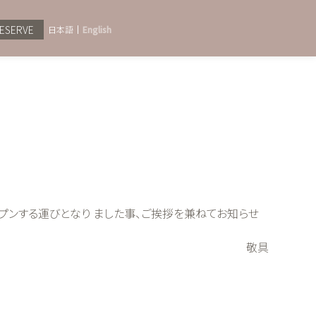
ESERVE
日本語
English
ープンする運びとなり ました事、ご挨拶を兼ねてお知らせ
敬具