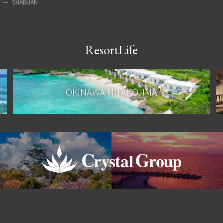
SHABUAN
ResortLife
OKINAWA MIYAKOJIMA