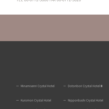
Minamisenri Crystal Hotel
Dotonbori Crystal Hotel Ⅲ
Kuromon Crystal Hotel
Nipponbashi Crystal Hotel