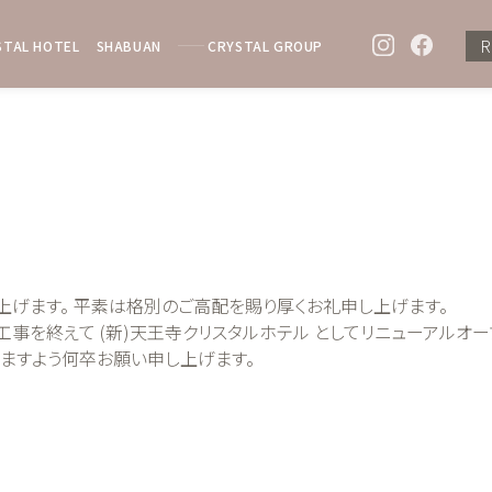
R
STAL HOTEL
SHABUAN
CRYSTAL GROUP
上げます。 平素は格別のご高配を賜り厚くお礼申し上げます。
装工事を終えて (新)天王寺クリスタルホテル としてリニューアルオ
りますよう何卒お願い申し上げます。
7