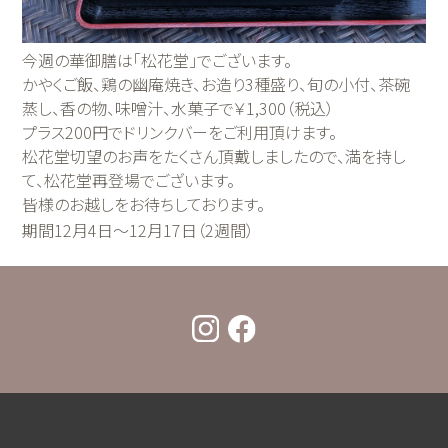
今週の華御膳は「松花堂」でございます。
かやくご飯、鶏の幽庵焼き、お造り3種盛り、旬の小付、茶碗
蒸し、香の物、味噌汁、水菓子で￥1,300（税込）
プラス200円でドリンクバーをご利用頂けます。
松花堂切望のお声をたくさん頂戴しましたので、満を持し
て、松花堂再登場でございます。
皆様のお越しをお待ちしております。
期間12月4日～12月17日（2週間）