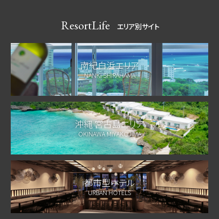
ResortLife
エリア別サイト
南紀白浜エリア
NANKI SHIRAHAMA
沖縄 宮古島エリア
OKINAWA MIYAKOJIMA
都市型ホテル
URBAN HOTELS