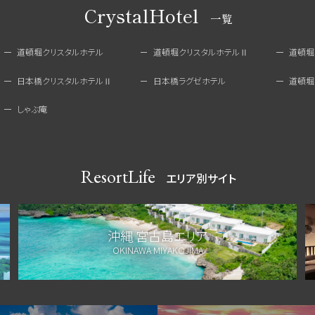
CrystalHotel
一覧
道頓堀クリスタルホテル
道頓堀クリスタルホテルⅡ
道頓堀
日本橋クリスタルホテルⅡ
日本橋ラグゼホテル
道頓堀
しゃぶ庵
ResortLife
エリア別サイト
沖縄 宮古島エリア
OKINAWA MIYAKOJIMA