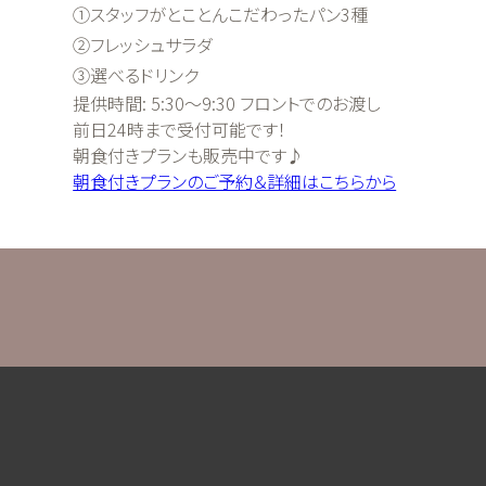
①スタッフがとことんこだわったパン3種
②フレッシュサラダ
③選べるドリンク
提供時間: 5:30〜9:30 フロントでのお渡し
前日24時まで受付可能です！
朝食付きプランも販売中です♪
朝食付きプランのご予約＆詳細はこちらから