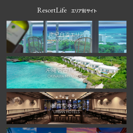
ResortLife
エリア別サイト
南紀白浜エリア
NANKI SHIRAHAMA
沖縄 宮古島エリア
OKINAWA MIYAKOJIMA
都市型ホテル
URBAN HOTELS