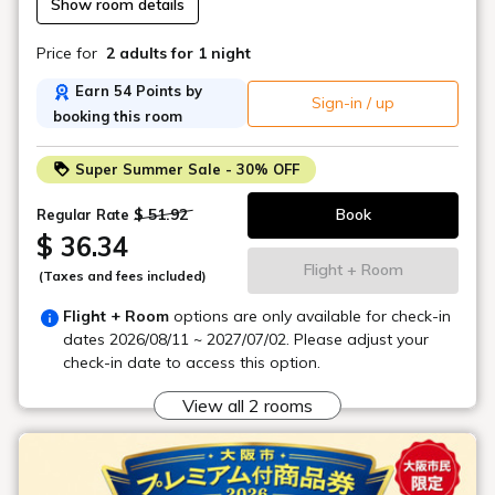
お知らせ
2026.08.01
SUPER SUMMER SALE開催！ご好評に
つき延長 最大30%OFF 予約期間2026.8.1 〜 8.15
2026.07.01
SUPER SUMMER SALE開催！朝食付き
プラン25%OFF、素泊まりプラン20%OFF 予約期間
2026.7.1 〜 7.15
2025.11.07
11月4日より発生したサーバー障害につ
いて
2025.08.14
【2025年9月〜】大阪府宿泊税の変更に
ついて
2018.12.11
道頓堀クリスタルホテルⅡホームページ
をオープンいたしました。