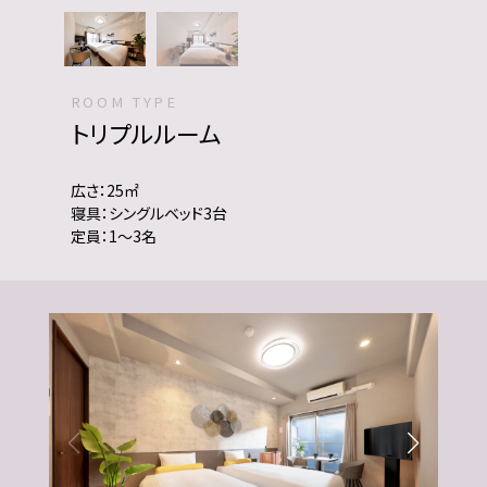
ROOM TYPE
トリプルルーム
広さ：25㎡
寝具：シングルベッド3台
定員：1～3名