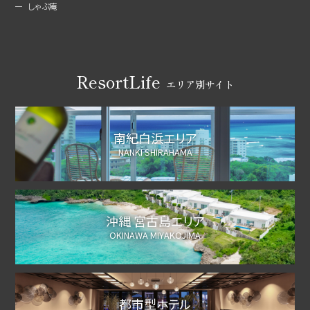
しゃぶ庵
ResortLife
エリア別サイト
南紀白浜エリア
NANKI SHIRAHAMA
沖縄 宮古島エリア
OKINAWA MIYAKOJIMA
都市型ホテル