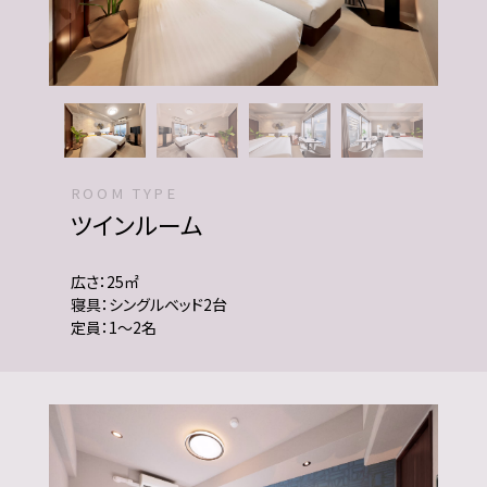
ROOM TYPE
ツインルーム
広さ：25㎡
寝具：シングルベッド2台
定員：1〜2名