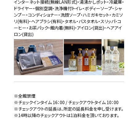
インターネット接続(無線LAN形式)・湯沸かしポット・冷蔵庫・
ドライヤー・個別空調・洗浄機付トイレ・ボディーソープ・シャ
ンプー・コンディショナー・洗顔ソープ・ハミガキセット・カミソ
リ(有料)・ヘアブラシ(有料)・タオル・バスタオル・スリッパ・コ
ーヒー・お茶パック・館内着(無料)・アイロン(貸出)・ヘアアイ
ロン(貸出)
※全館禁煙
※チェックインタイム 16：00 / チェックアウトタイム 10：00
※チェックアウトの延長は、所定の延長料金を申し受けます。
※14時以降のチェックアウトは1泊料金を頂いております。