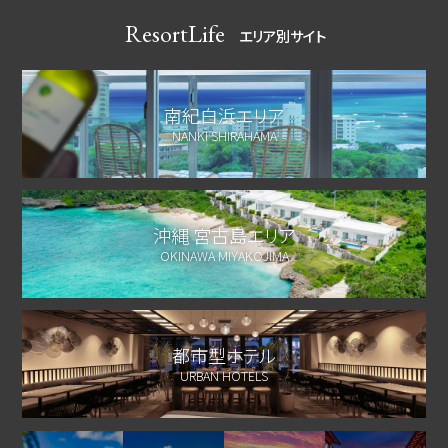
ResortLife
エリア別サイト
南紀白浜エリア
NANKI SHIRAHAMA
沖縄 宮古島エリア
OKINAWA MIYAKOJIMA
都市型ホテル
URBAN HOTELS