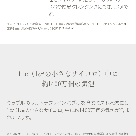
スパや頭皮クレンジングにもオススメで
す。
※マイクロバブルとは直径1µm以上1OOµm未満の気泡の名称で、ウルトラファインバブルとは、
直径1µm未満の気泡の名称です。(ISO国際標準規格）
1cc（1㎤の小さなサイコロ）中に
約l400万個の気泡
ミラブルのウルトラファインバブルを含むミスト水流には
1cc（1㎤の小さなサイコロ）中に約1400万個の気泡が含ま
れています。
※計測：サイエンス調べ（マイクロトラックベル社ZETA VIEW使用）※水質により数値は変動し