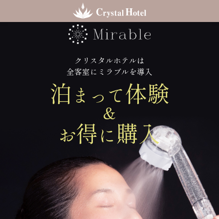
クリスタルホテルは
全客室にミラブルを導入
泊
体験
まって
&
得
購入
お
に