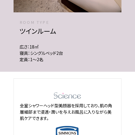
ROOM TYPE
ツインルーム
広さ：18㎡
寝具：シングルベッド2台
定員：1～2名
全室シャワーヘッド型美顔器を採用しており、肌の角
層細部まで浸透・潤いを与えお風呂に入りながら美
肌ケアできます。