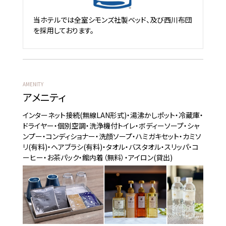
当ホテルでは全室シモンズ社製ベッド、及び西川布団
を採用しております。
AMENITY
アメニティ
インターネット接続(無線LAN形式)・湯沸かしポット・冷蔵庫・
ドライヤー・個別空調・洗浄機付トイレ・ボディーソープ・シャ
ンプー・コンディショナー・洗顔ソープ・ハミガキセット・カミソ
リ(有料)・ヘアブラシ(有料)・タオル・バスタオル・スリッパ・コ
ーヒー・お茶パック・館内着（無料）・アイロン(貸出)