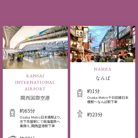
NAMBA
KANSAI
なんば
INTERNATIONAL
AIRPORT
約1分
関西国際空港
Osaka Metro千日前線日本
橋駅〜なんば駅下車
約65分
約23分
Osaka Metro日本橋駅より、
天下茶屋駅にて南海電鉄へ
乗換え、関西空港駅下車