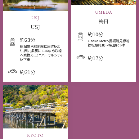
UMEDA
USJ
梅田
USJ
約10分
約23分
Osaka Metro長堀鶴見緑地
線松屋町駅〜梅田駅下車
長堀鶴見緑地線松屋町駅よ
り、西九条駅にてJRゆめ咲線
へ乗換え、ユニバーサルシティ
約17分
駅下車
約21分
KYOTO