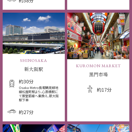
約38分
SHINOSAKA
KUROMON MARKET
新大阪駅
黒門市場
約30分
Osaka Metro長堀鶴見緑地
約17分
線松屋町駅より、心斎橋駅に
て御堂筋線へ乗換え、新大阪
駅下車
約27分