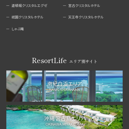
道頓堀クリスタルエグゼ
宮古クリスタルホテル
祇園クリスタルホテル
天王寺クリスタルホテル
しゃぶ庵
ResortLife
エリア別サイト
南紀白浜エリア
NANKI SHIRAHAMA
沖縄 宮古島エリア
OKINAWA MIYAKOJIMA