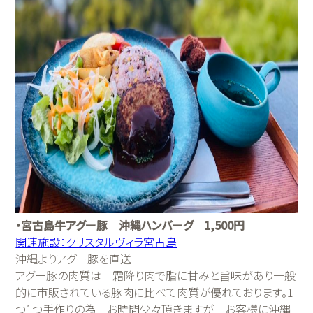
・宮古島牛アグー豚 沖縄ハンバーグ 1,500円
関連施設：クリスタルヴィラ宮古島
沖縄よりアグー豚を直送
アグー豚の肉質は 霜降り肉で脂に甘みと旨味があり一般
的に市販されている豚肉に比べて肉質が優れております。1
つ1つ手作りの為 お時間少々頂きますが お客様に沖縄